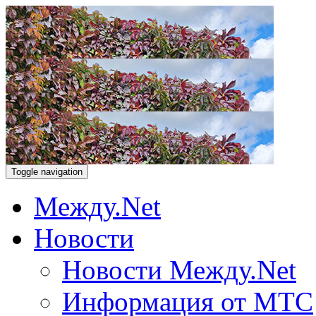
Toggle navigation
Между.Net
Новости
Новости Между.Net
Информация от МТС