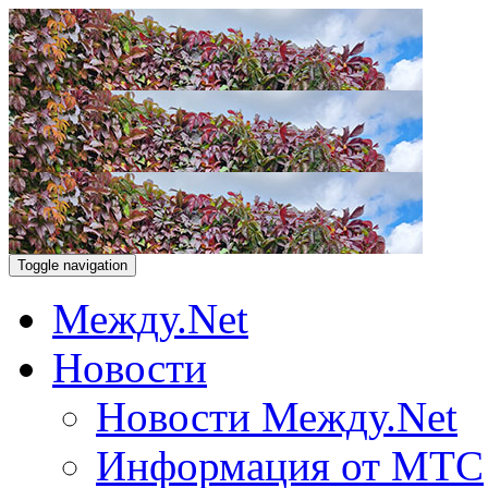
Toggle navigation
Между.Net
Новости
Новости Между.Net
Информация от МТС