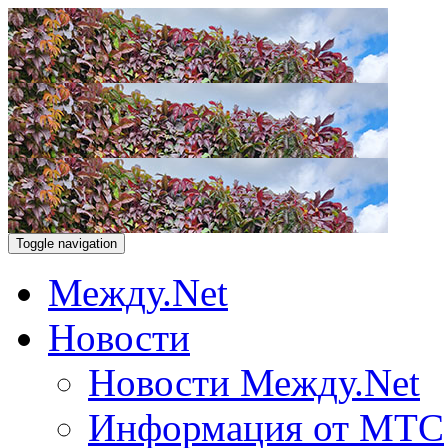
Toggle navigation
Между.Net
Новости
Новости Между.Net
Информация от МТС