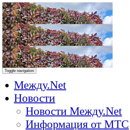
Toggle navigation
Между.Net
Новости
Новости Между.Net
Информация от МТС