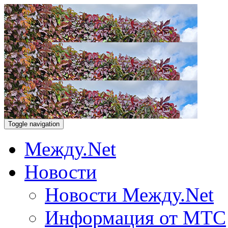
Toggle navigation
Между.Net
Новости
Новости Между.Net
Информация от МТС