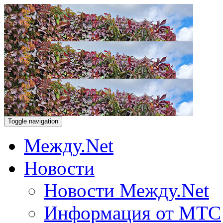
Toggle navigation
Между.Net
Новости
Новости Между.Net
Информация от МТС