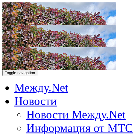
Toggle navigation
Между.Net
Новости
Новости Между.Net
Информация от МТС