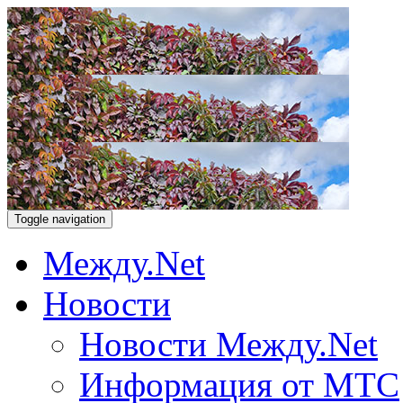
Toggle navigation
Между.Net
Новости
Новости Между.Net
Информация от МТС