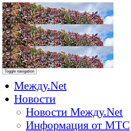
Toggle navigation
Между.Net
Новости
Новости Между.Net
Информация от МТС