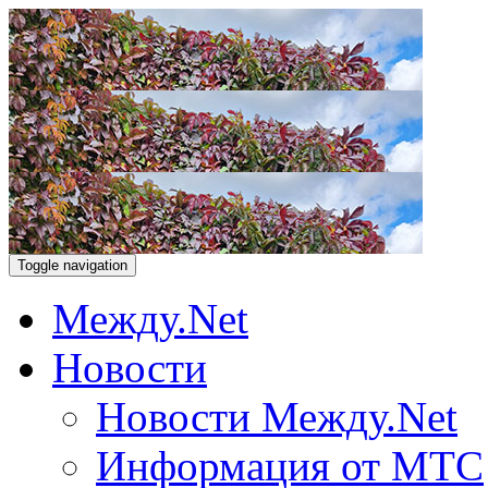
Toggle navigation
Между.Net
Новости
Новости Между.Net
Информация от МТС