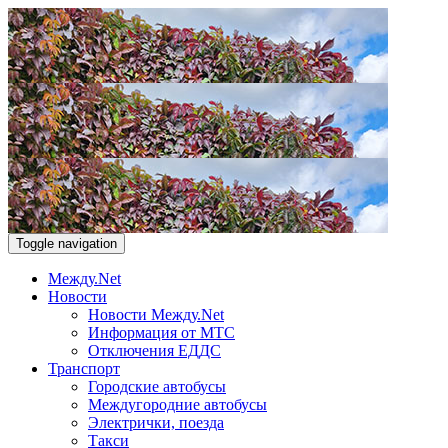
Toggle navigation
Между.Net
Новости
Новости Между.Net
Информация от МТС
Отключения ЕДДС
Транспорт
Городские автобусы
Междугородние автобусы
Электрички, поезда
Такси