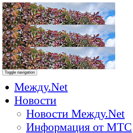
Toggle navigation
Между.Net
Новости
Новости Между.Net
Информация от МТС