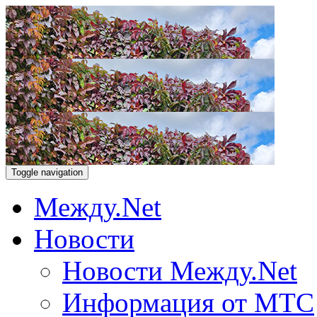
Toggle navigation
Между.Net
Новости
Новости Между.Net
Информация от МТС