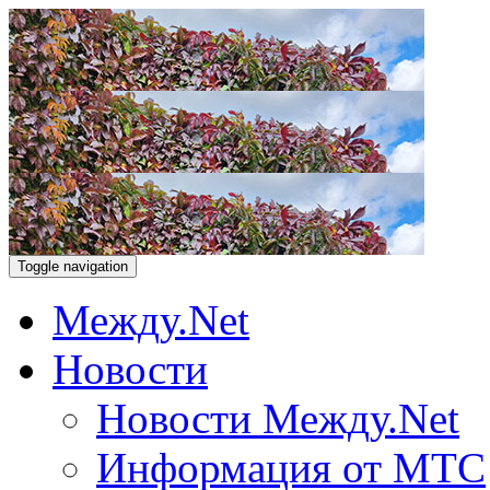
Toggle navigation
Между.Net
Новости
Новости Между.Net
Информация от МТС