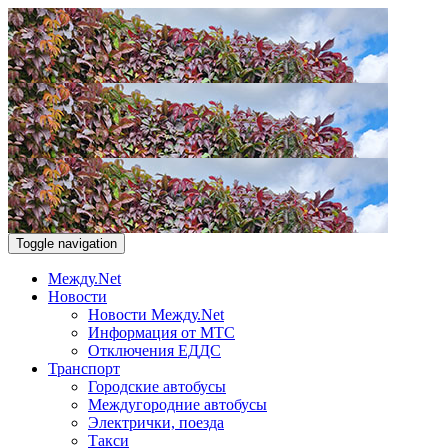
Toggle navigation
Между.Net
Новости
Новости Между.Net
Информация от МТС
Отключения ЕДДС
Транспорт
Городские автобусы
Междугородние автобусы
Электрички, поезда
Такси