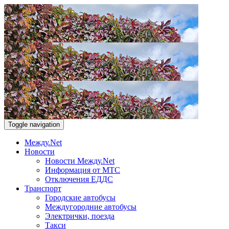
Toggle navigation
Между.Net
Новости
Новости Между.Net
Информация от МТС
Отключения ЕДДС
Транспорт
Городские автобусы
Междугородние автобусы
Электрички, поезда
Такси