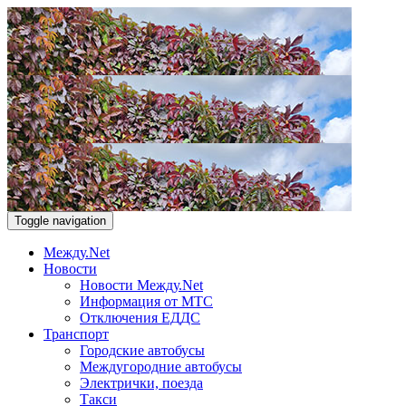
Toggle navigation
Между.Net
Новости
Новости Между.Net
Информация от МТС
Отключения ЕДДС
Транспорт
Городские автобусы
Междугородние автобусы
Электрички, поезда
Такси