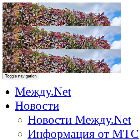
Toggle navigation
Между.Net
Новости
Новости Между.Net
Информация от МТС