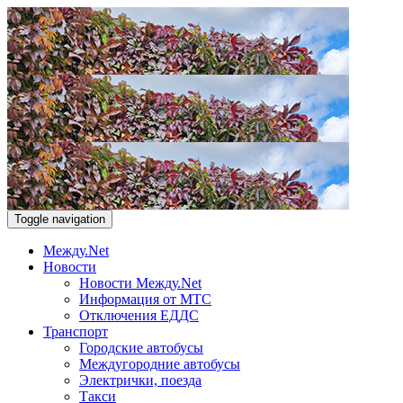
Toggle navigation
Между.Net
Новости
Новости Между.Net
Информация от МТС
Отключения ЕДДС
Транспорт
Городские автобусы
Междугородние автобусы
Электрички, поезда
Такси