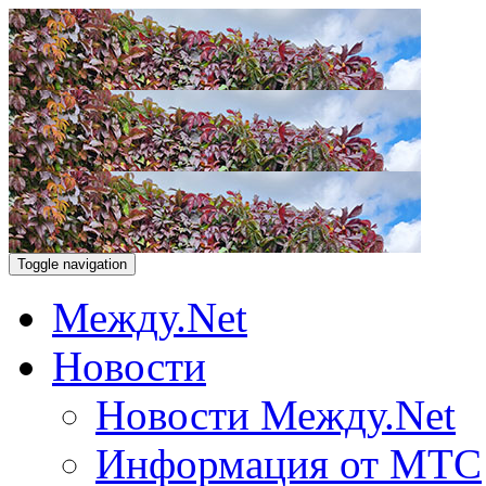
Toggle navigation
Между.Net
Новости
Новости Между.Net
Информация от МТС