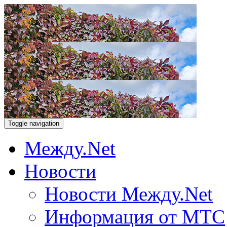
Toggle navigation
Между.Net
Новости
Новости Между.Net
Информация от МТС