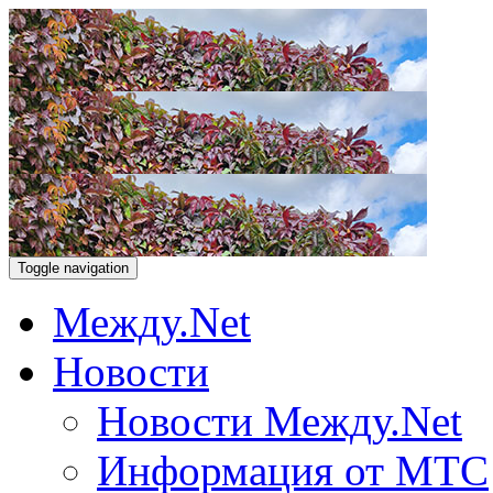
Toggle navigation
Между.Net
Новости
Новости Между.Net
Информация от МТС