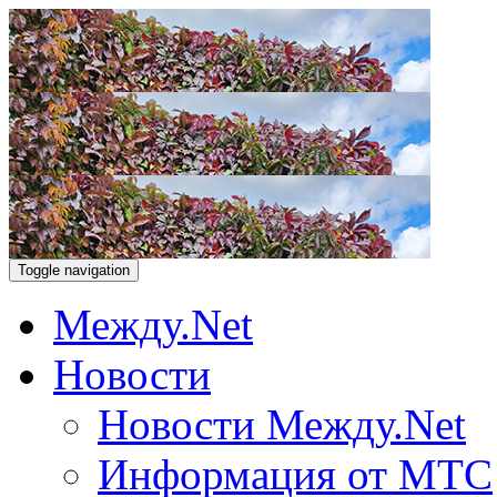
Toggle navigation
Между.Net
Новости
Новости Между.Net
Информация от МТС