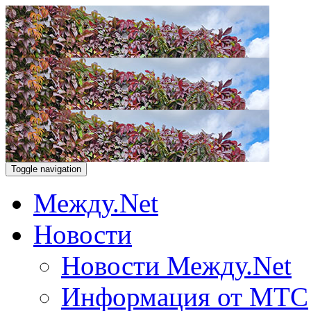
Toggle navigation
Между.Net
Новости
Новости Между.Net
Информация от МТС