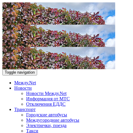
Toggle navigation
Между.Net
Новости
Новости Между.Net
Информация от МТС
Отключения ЕДДС
Транспорт
Городские автобусы
Междугородние автобусы
Электрички, поезда
Такси