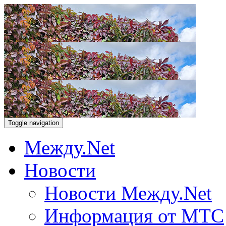
Toggle navigation
Между.Net
Новости
Новости Между.Net
Информация от МТС