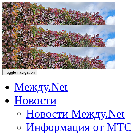
Toggle navigation
Между.Net
Новости
Новости Между.Net
Информация от МТС