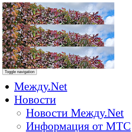
Toggle navigation
Между.Net
Новости
Новости Между.Net
Информация от МТС