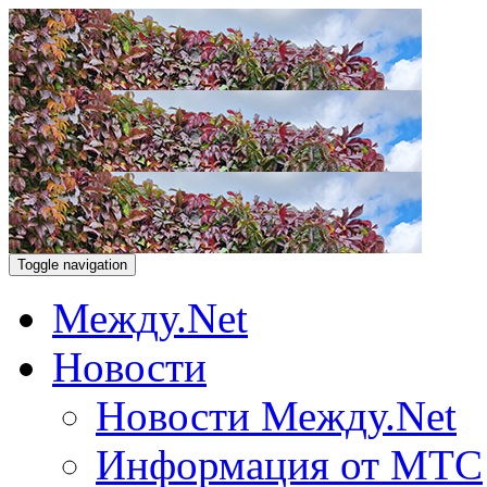
Toggle navigation
Между.Net
Новости
Новости Между.Net
Информация от МТС