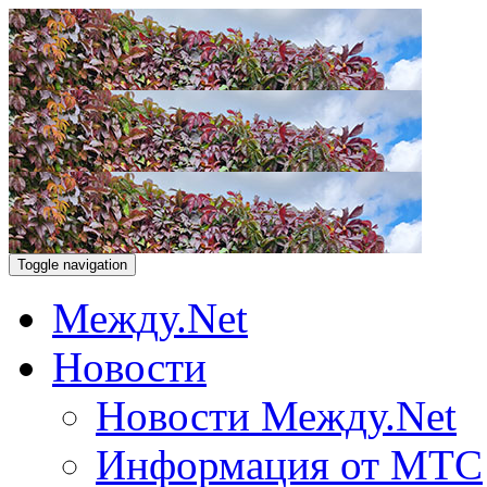
Toggle navigation
Между.Net
Новости
Новости Между.Net
Информация от МТС