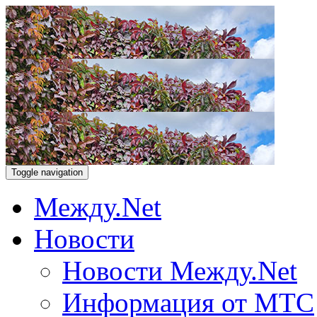
Toggle navigation
Между.Net
Новости
Новости Между.Net
Информация от МТС