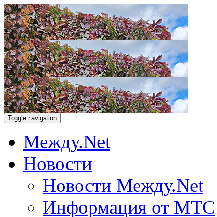
Toggle navigation
Между.Net
Новости
Новости Между.Net
Информация от МТС