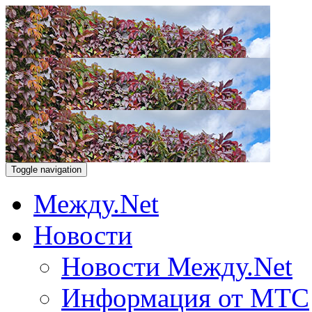
Toggle navigation
Между.Net
Новости
Новости Между.Net
Информация от МТС