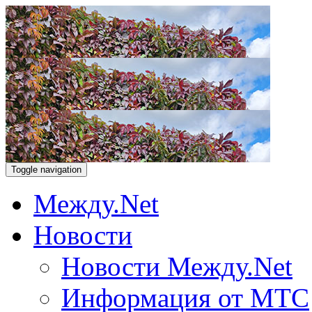
Toggle navigation
Между.Net
Новости
Новости Между.Net
Информация от МТС