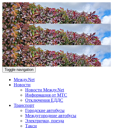
Toggle navigation
Между.Net
Новости
Новости Между.Net
Информация от МТС
Отключения ЕДДС
Транспорт
Городские автобусы
Междугородние автобусы
Электрички, поезда
Такси