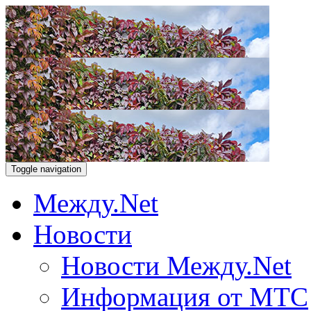
Toggle navigation
Между.Net
Новости
Новости Между.Net
Информация от МТС