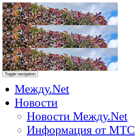
Toggle navigation
Между.Net
Новости
Новости Между.Net
Информация от МТС