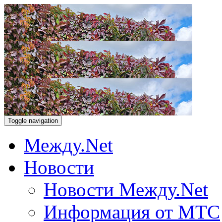
Toggle navigation
Между.Net
Новости
Новости Между.Net
Информация от МТС