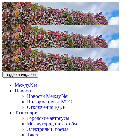
Toggle navigation
Между.Net
Новости
Новости Между.Net
Информация от МТС
Отключения ЕДДС
Транспорт
Городские автобусы
Междугородние автобусы
Электрички, поезда
Такси