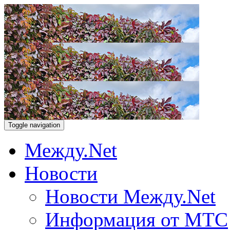
Toggle navigation
Между.Net
Новости
Новости Между.Net
Информация от МТС