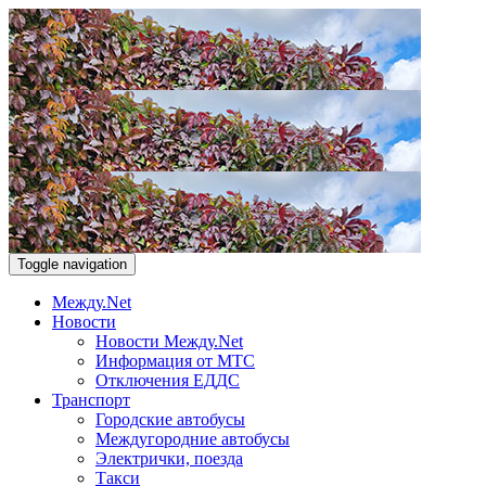
Toggle navigation
Между.Net
Новости
Новости Между.Net
Информация от МТС
Отключения ЕДДС
Транспорт
Городские автобусы
Междугородние автобусы
Электрички, поезда
Такси