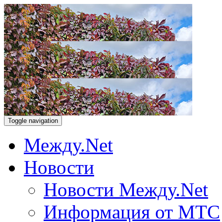
Toggle navigation
Между.Net
Новости
Новости Между.Net
Информация от МТС