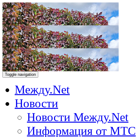
Toggle navigation
Между.Net
Новости
Новости Между.Net
Информация от МТС