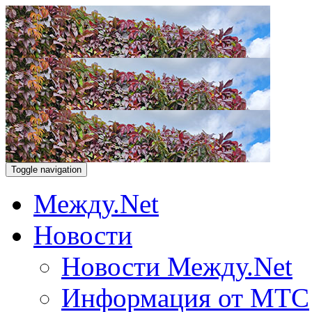
Toggle navigation
Между.Net
Новости
Новости Между.Net
Информация от МТС