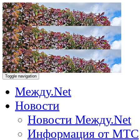
Toggle navigation
Между.Net
Новости
Новости Между.Net
Информация от МТС