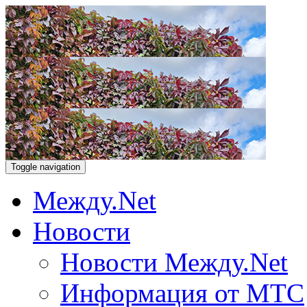
Toggle navigation
Между.Net
Новости
Новости Между.Net
Информация от МТС