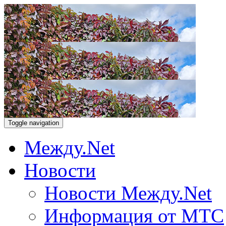
Toggle navigation
Между.Net
Новости
Новости Между.Net
Информация от МТС