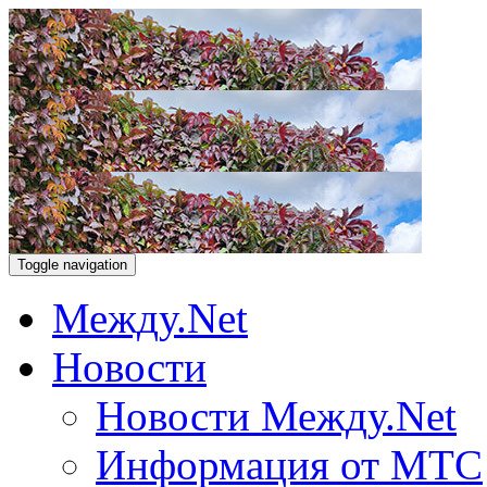
Toggle navigation
Между.Net
Новости
Новости Между.Net
Информация от МТС