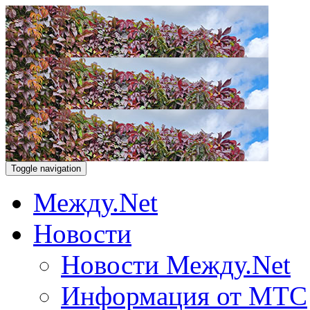
Toggle navigation
Между.Net
Новости
Новости Между.Net
Информация от МТС