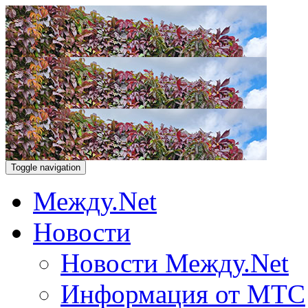
Toggle navigation
Между.Net
Новости
Новости Между.Net
Информация от МТС